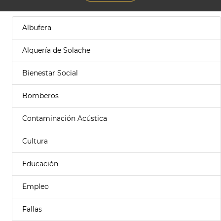
Albufera
Alquería de Solache
Bienestar Social
Bomberos
Contaminación Acústica
Cultura
Educación
Empleo
Fallas