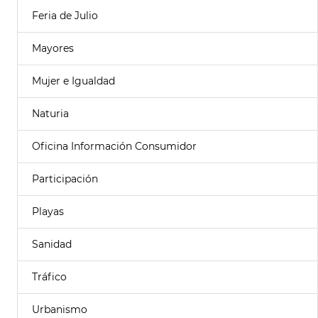
Feria de Julio
Mayores
Mujer e Igualdad
Naturia
Oficina Información Consumidor
Participación
Playas
Sanidad
Tráfico
Urbanismo