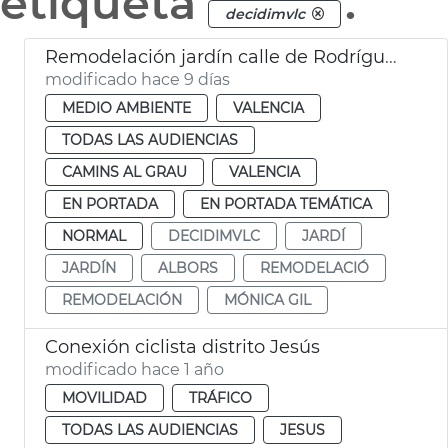
etiqueta
.
decidimvlc
Remodelación jardín calle de Rodríguez de Cepeda València
modificado hace 9 días
MEDIO AMBIENTE
VALENCIA
TODAS LAS AUDIENCIAS
CAMINS AL GRAU
VALENCIA
EN PORTADA
EN PORTADA TEMÁTICA
NORMAL
DECIDIMVLC
JARDÍ
JARDÍN
ALBORS
REMODELACIÓ
REMODELACIÓN
MÓNICA GIL
Conexión ciclista distrito Jesús
modificado hace 1 año
MOVILIDAD
TRÁFICO
TODAS LAS AUDIENCIAS
JESUS