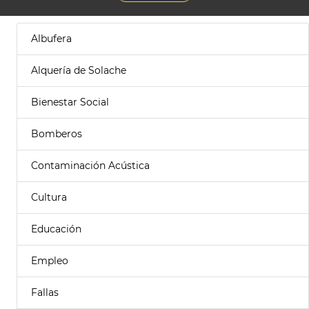
Albufera
Alquería de Solache
Bienestar Social
Bomberos
Contaminación Acústica
Cultura
Educación
Empleo
Fallas