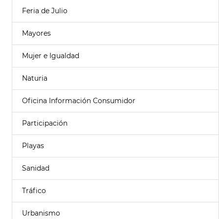
Feria de Julio
Mayores
Mujer e Igualdad
Naturia
Oficina Información Consumidor
Participación
Playas
Sanidad
Tráfico
Urbanismo