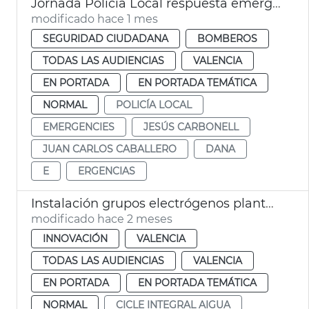
Jornada Policía Local respuesta emergencias València
modificado hace 1 mes
SEGURIDAD CIUDADANA
BOMBEROS
TODAS LAS AUDIENCIAS
VALENCIA
EN PORTADA
EN PORTADA TEMÁTICA
NORMAL
POLICÍA LOCAL
EMERGENCIES
JESÚS CARBONELL
JUAN CARLOS CABALLERO
DANA
E
ERGENCIAS
Instalación grupos electrógenos plantas potabilizadoras Presa Realó València
modificado hace 2 meses
INNOVACIÓN
VALENCIA
TODAS LAS AUDIENCIAS
VALENCIA
EN PORTADA
EN PORTADA TEMÁTICA
NORMAL
CICLE INTEGRAL AIGUA