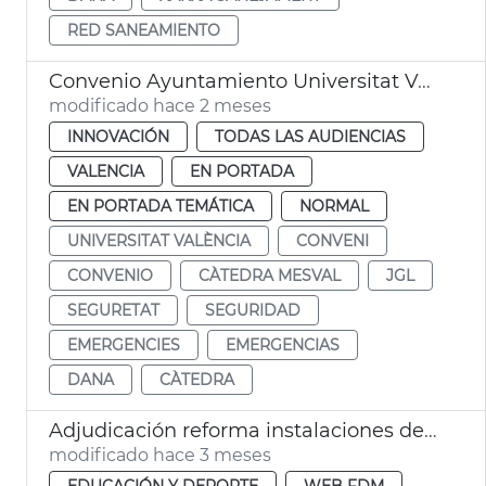
RED SANEAMIENTO
Convenio Ayuntamiento Universitat València Cátedra Mesval
modificado hace 2 meses
INNOVACIÓN
TODAS LAS AUDIENCIAS
VALENCIA
EN PORTADA
EN PORTADA TEMÁTICA
NORMAL
UNIVERSITAT VALÈNCIA
CONVENI
CONVENIO
CÀTEDRA MESVAL
JGL
SEGURETAT
SEGURIDAD
EMERGENCIES
EMERGENCIAS
DANA
CÀTEDRA
Adjudicación reforma instalaciones deportivas la Torre València
modificado hace 3 meses
EDUCACIÓN Y DEPORTE
WEB FDM