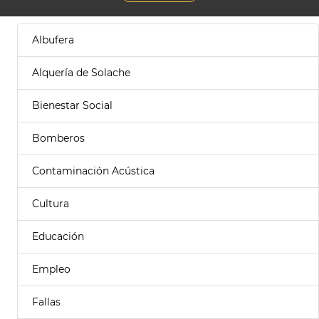
Albufera
Alquería de Solache
Bienestar Social
Bomberos
Contaminación Acústica
Cultura
Educación
Empleo
Fallas