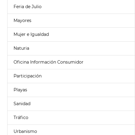
Feria de Julio
Mayores
Mujer e Igualdad
Naturia
Oficina Información Consumidor
Participación
Playas
Sanidad
Tráfico
Urbanismo