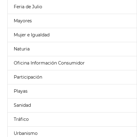
Feria de Julio
Mayores
Mujer e Igualdad
Naturia
Oficina Información Consumidor
Participación
Playas
Sanidad
Tráfico
Urbanismo