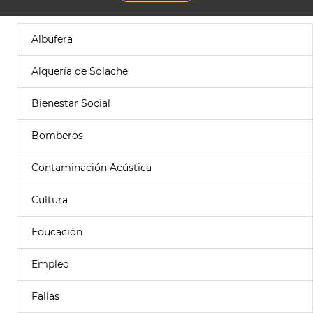
Albufera
Alquería de Solache
Bienestar Social
Bomberos
Contaminación Acústica
Cultura
Educación
Empleo
Fallas