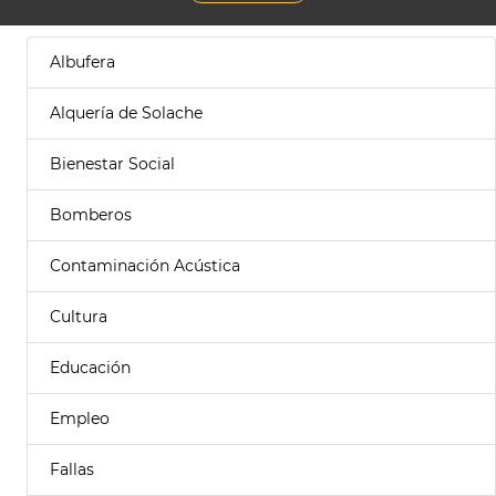
Albufera
Alquería de Solache
Bienestar Social
Bomberos
Contaminación Acústica
Cultura
Educación
Empleo
Fallas