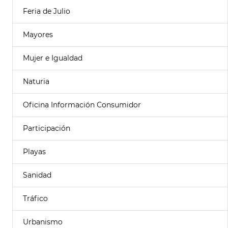
Feria de Julio
Mayores
Mujer e Igualdad
Naturia
Oficina Información Consumidor
Participación
Playas
Sanidad
Tráfico
Urbanismo