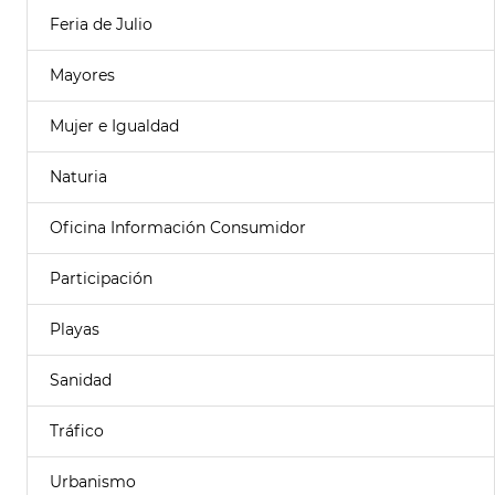
Feria de Julio
Mayores
Mujer e Igualdad
Naturia
Oficina Información Consumidor
Participación
Playas
Sanidad
Tráfico
Urbanismo