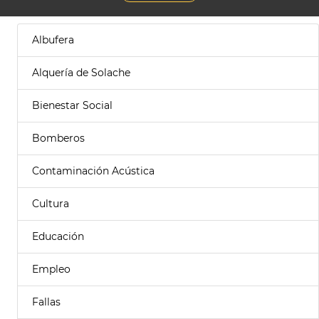
Albufera
Alquería de Solache
Bienestar Social
Bomberos
Contaminación Acústica
Cultura
Educación
Empleo
Fallas