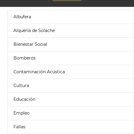
Albufera
Alquería de Solache
Bienestar Social
Bomberos
Contaminación Acústica
Cultura
Educación
Empleo
Fallas