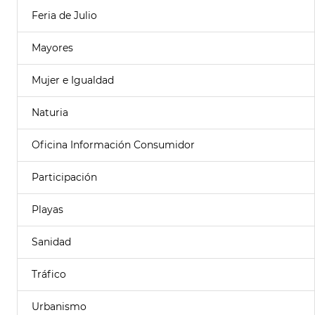
Feria de Julio
Mayores
Mujer e Igualdad
Naturia
Oficina Información Consumidor
Participación
Playas
Sanidad
Tráfico
Urbanismo