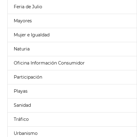
Feria de Julio
Mayores
Mujer e Igualdad
Naturia
Oficina Información Consumidor
Participación
Playas
Sanidad
Tráfico
Urbanismo