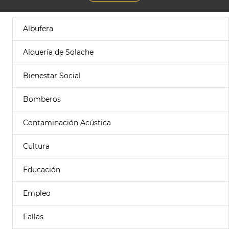
Albufera
Alquería de Solache
Bienestar Social
Bomberos
Contaminación Acústica
Cultura
Educación
Empleo
Fallas