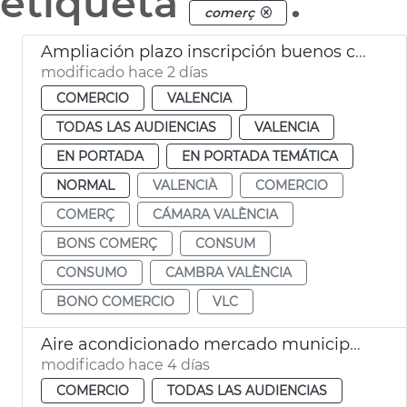
etiqueta
.
comerç
Ampliación plazo inscripción buenos comercio VLC
modificado hace 2 días
COMERCIO
VALENCIA
TODAS LAS AUDIENCIAS
VALENCIA
EN PORTADA
EN PORTADA TEMÁTICA
NORMAL
VALENCIÀ
COMERCIO
COMERÇ
CÁMARA VALÈNCIA
BONS COMERÇ
CONSUM
CONSUMO
CAMBRA VALÈNCIA
BONO COMERCIO
VLC
Aire acondicionado mercado municipal Russafa
modificado hace 4 días
COMERCIO
TODAS LAS AUDIENCIAS