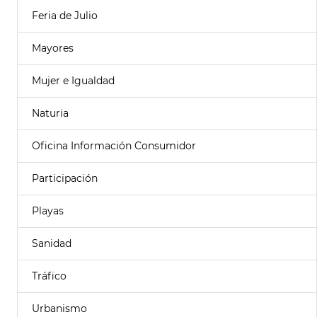
Feria de Julio
Mayores
Mujer e Igualdad
Naturia
Oficina Información Consumidor
Participación
Playas
Sanidad
Tráfico
Urbanismo