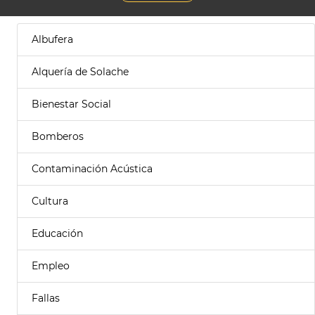
Albufera
Alquería de Solache
Bienestar Social
Bomberos
Contaminación Acústica
Cultura
Educación
Empleo
Fallas