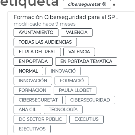
etiqueta
.
ciberseguretat
Formación Ciberseguridad para al SPL
modificado hace 9 meses
AYUNTAMIENTO
VALENCIA
TODAS LAS AUDIENCIAS
EL PLA DEL REAL
VALENCIA
EN PORTADA
EN PORTADA TEMÁTICA
NORMAL
INNOVACIÓ
INNOVACIÓN
FORMACIÓ
FORMACIÓN
PAULA LLOBET
CIBERSEGURETAT
CIBERSEGURIDAD
ANA GIL
TECNOLOGÍA
DG SECTOR PÚBLIC
EXECUTIUS
EJECUTIVOS