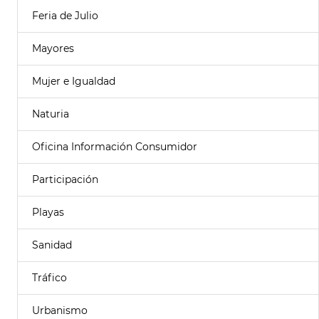
Feria de Julio
Mayores
Mujer e Igualdad
Naturia
Oficina Información Consumidor
Participación
Playas
Sanidad
Tráfico
Urbanismo