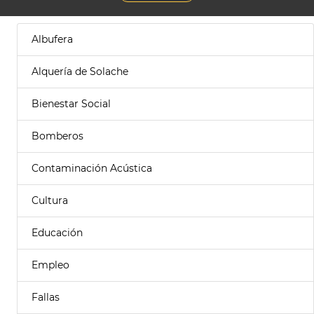
Albufera
Alquería de Solache
Bienestar Social
Bomberos
Contaminación Acústica
Cultura
Educación
Empleo
Fallas