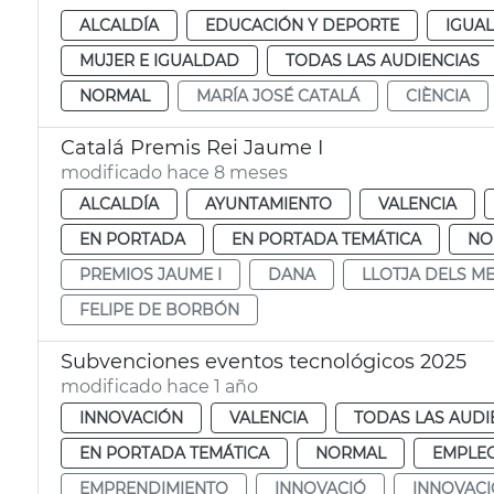
ALCALDÍA
EDUCACIÓN Y DEPORTE
IGUAL
MUJER E IGUALDAD
TODAS LAS AUDIENCIAS
NORMAL
MARÍA JOSÉ CATALÁ
CIÈNCIA
Catalá Premis Rei Jaume I
modificado hace 8 meses
ALCALDÍA
AYUNTAMIENTO
VALENCIA
EN PORTADA
EN PORTADA TEMÁTICA
NO
PREMIOS JAUME I
DANA
LLOTJA DELS M
FELIPE DE BORBÓN
Subvenciones eventos tecnológicos 2025
modificado hace 1 año
INNOVACIÓN
VALENCIA
TODAS LAS AUDI
EN PORTADA TEMÁTICA
NORMAL
EMPLEO
EMPRENDIMIENTO
INNOVACIÓ
INNOVAC