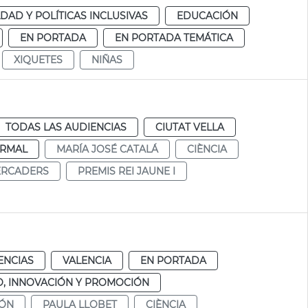
DAD Y POLÍTICAS INCLUSIVAS
EDUCACIÓN
EN PORTADA
EN PORTADA TEMÁTICA
XIQUETES
NIÑAS
TODAS LAS AUDIENCIAS
CIUTAT VELLA
RMAL
MARÍA JOSÉ CATALÁ
CIÈNCIA
ERCADERS
PREMIS REI JAUNE I
ENCIAS
VALENCIA
EN PORTADA
, INNOVACIÓN Y PROMOCIÓN
IÓN
PAULA LLOBET
CIÈNCIA