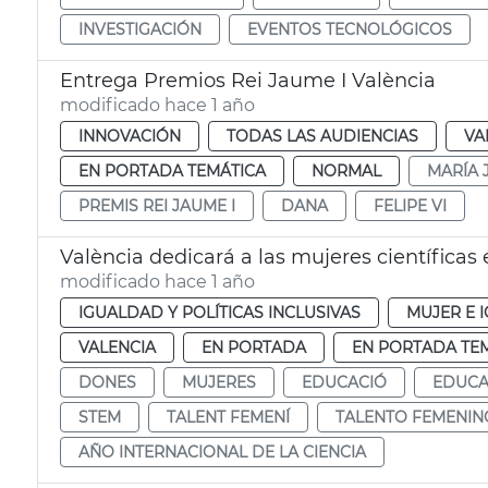
INVESTIGACIÓN
EVENTOS TECNOLÓGICOS
Entrega Premios Rei Jaume I València
modificado hace 1 año
INNOVACIÓN
TODAS LAS AUDIENCIAS
VA
EN PORTADA TEMÁTICA
NORMAL
MARÍA 
PREMIS REI JAUME I
DANA
FELIPE VI
València dedicará a las mujeres científicas
modificado hace 1 año
IGUALDAD Y POLÍTICAS INCLUSIVAS
MUJER E 
VALENCIA
EN PORTADA
EN PORTADA TE
DONES
MUJERES
EDUCACIÓ
EDUCA
STEM
TALENT FEMENÍ
TALENTO FEMENIN
AÑO INTERNACIONAL DE LA CIENCIA