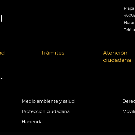
Plaça
46002
Horari
Teléf
ad
Trámites
Atención
ciudadana
.
Medio ambiente y salud
Derec
Protección ciudadana
Movil
Hacienda