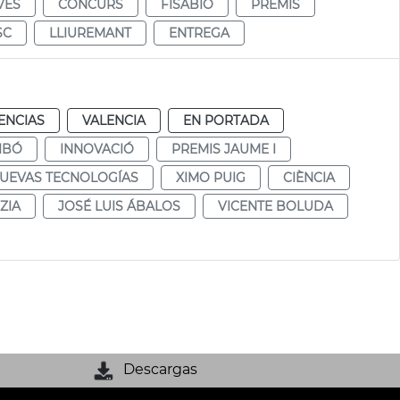
VES
CONCURS
FISABIO
PREMIS
SC
LLIUREMANT
ENTREGA
ENCIAS
VALENCIA
EN PORTADA
IBÓ
INNOVACIÓ
PREMIS JAUME I
UEVAS TECNOLOGÍAS
XIMO PUIG
CIÈNCIA
ZIA
JOSÉ LUIS ÁBALOS
VICENTE BOLUDA
Descargas