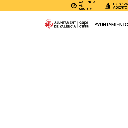
VALENCIA
GOBIER
AL
ABIERTO
MINUTO
AYUNTAMIENT