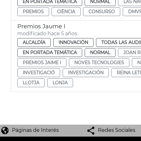
EN PORTADA TEMÁTICA
NORMAL
LAS NA
PREMIOS
CIÈNCIA
CONSURSO
DMV
Premios Jaume I
modificado hace 5 años
ALCALDÍA
INNOVACIÓN
TODAS LAS AUDI
EN PORTADA TEMÁTICA
NORMAL
JOAN R
PREMIOS JAIME I
NOVES TECNOLOGIES
N
INVESTIGACIÓ
INVESTIGACIÓN
REINA LETI
LLOTJA
LONJA
Páginas de Interés
Redes Sociales