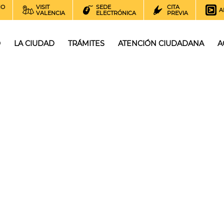
NO
VISIT
SEDE
CITA
A
VALENCIA
ELECTRÓNICA
PREVIA
O
LA CIUDAD
TRÁMITES
ATENCIÓN CIUDADANA
A