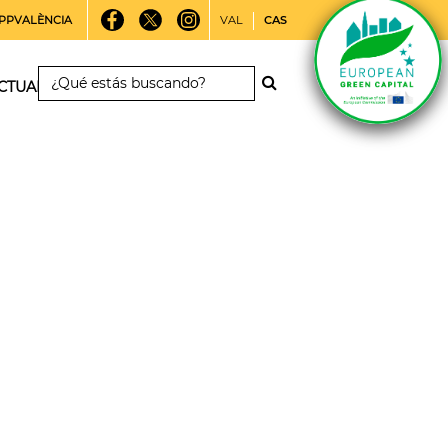
PPVALÈNCIA
VAL
CAS
CTUALIDAD