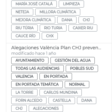
MARÍA JOSÉ CATALÁ
LIMPIEZA
NETEJA
MILLORA CLIMÀTICA
MEJORA CLIMÀTICA
DANA
CHJ
RIU TÚRIA
RIO TURIA
CAIXER RIU
CAUCE RÍO
CHX
Alegaciones València Plan CHJ prevención dana
modificado hace 1 año
AYUNTAMIENTO
GESTIÓN DEL AGUA
TODAS LAS AUDIENCIAS
POBLES SUD
VALENCIA
EN PORTADA
EN PORTADA TEMÁTICA
NORMAL
LA TORRE
CARLOS MUNDINA
FORN ALCEDO
CASTELLA
DANA
CHJ
ALEGACIONES