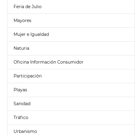
Feria de Julio
Mayores
Mujer e Igualdad
Naturia
Oficina Información Consumidor
Participación
Playas
Sanidad
Tráfico
Urbanismo