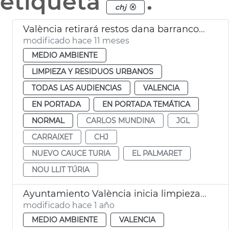
etiqueta
.
chj
València retirará restos dana barrancos Carraixet Palmaret
modificado hace 11 meses
MEDIO AMBIENTE
LIMPIEZA Y RESIDUOS URBANOS
TODAS LAS AUDIENCIAS
VALENCIA
EN PORTADA
EN PORTADA TEMÁTICA
NORMAL
CARLOS MUNDINA
JGL
CARRAIXET
CHJ
NUEVO CAUCE TURIA
EL PALMARET
NOU LLIT TÚRIA
Ayuntamiento València inicia limpieza nuevo cauce Turia dana
modificado hace 1 año
MEDIO AMBIENTE
VALENCIA