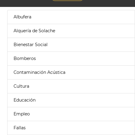
Albufera
Alquería de Solache
Bienestar Social
Bomberos
Contaminación Acústica
Cultura
Educación
Empleo
Fallas