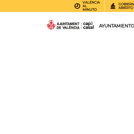
VALENCIA
GOBIER
AL
ABIERTO
MINUTO
AYUNTAMIENT