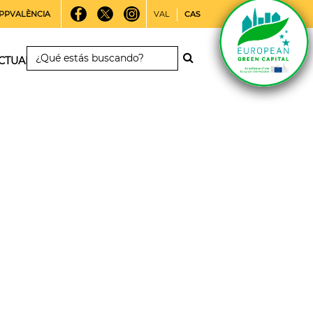
PPVALÈNCIA
VAL
CAS
CTUALIDAD