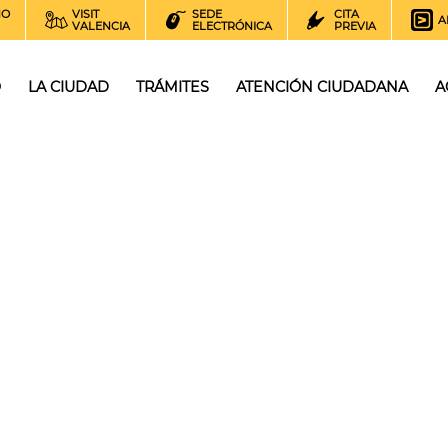
NO
VISIT
SEDE
CITA
A
VALENCIA
ELECTRÓNICA
PREVIA
O
LA CIUDAD
TRÁMITES
ATENCIÓN CIUDADANA
A