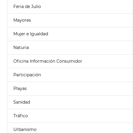
Feria de Julio
Mayores
Mujer e Igualdad
Naturia
Oficina Información Consumidor
Participación
Playas
Sanidad
Tráfico
Urbanismo