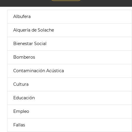
Albufera
Alquería de Solache
Bienestar Social
Bomberos
Contaminación Acústica
Cultura
Educación
Empleo
Fallas