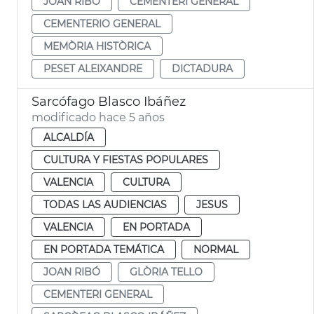
JOAN RIBÓ
CEMENTERI GENERAL
CEMENTERIO GENERAL
MEMÒRIA HISTÒRICA
PESET ALEIXANDRE
DICTADURA
Sarcófago Blasco Ibáñez
modificado hace 5 años
ALCALDÍA
CULTURA Y FIESTAS POPULARES
VALENCIA
CULTURA
TODAS LAS AUDIENCIAS
JESUS
VALENCIA
EN PORTADA
EN PORTADA TEMÁTICA
NORMAL
JOAN RIBÓ
GLÒRIA TELLO
CEMENTERI GENERAL