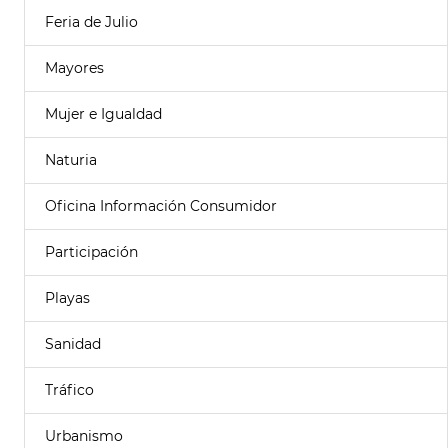
Feria de Julio
Mayores
Mujer e Igualdad
Naturia
Oficina Información Consumidor
Participación
Playas
Sanidad
Tráfico
Urbanismo