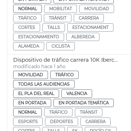
NORMAL
MOBILITAT
MOVILIDAD
TRÁFICO
TRÀNSIT
CARRERA
CORTES
TALLS
ESTACIONAMENT
ESTACIONAMIENTO
ALBEREDA
ALAMEDA
CICLISTA
Dispositivo de tráfico carrera 10K Ibercaja
modificado hace 1 año
MOVILIDAD
TRÁFICO
TODAS LAS AUDIENCIAS
EL PLA DEL REAL
VALENCIA
EN PORTADA
EN PORTADA TEMÁTICA
NORMAL
TRÁFICO
TRÀNSIT
ESPORTS
DEPORTES
CARRERA
CORTES
TALLS
5K
ROCÍO GIL