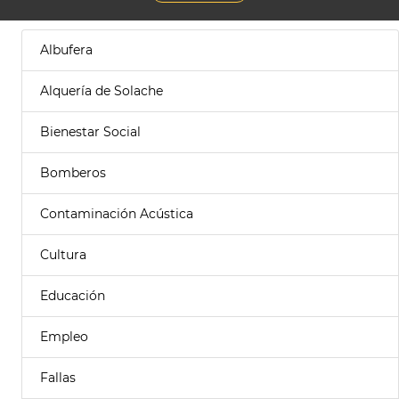
Albufera
Alquería de Solache
Bienestar Social
Bomberos
Contaminación Acústica
Cultura
Educación
Empleo
Fallas