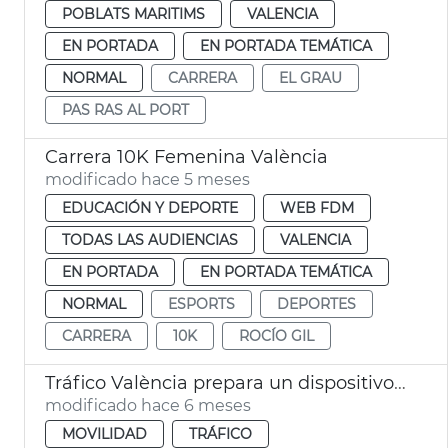
POBLATS MARITIMS
VALENCIA
EN PORTADA
EN PORTADA TEMÁTICA
NORMAL
CARRERA
EL GRAU
PAS RAS AL PORT
Carrera 10K Femenina València
modificado hace 5 meses
EDUCACIÓN Y DEPORTE
WEB FDM
TODAS LAS AUDIENCIAS
VALENCIA
EN PORTADA
EN PORTADA TEMÁTICA
NORMAL
ESPORTS
DEPORTES
CARRERA
10K
ROCÍO GIL
Tráfico València prepara un dispositivo tráfico para la carrera Never Stop Running
modificado hace 6 meses
MOVILIDAD
TRÁFICO