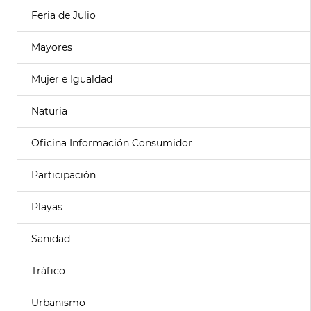
Feria de Julio
Mayores
Mujer e Igualdad
Naturia
Oficina Información Consumidor
Participación
Playas
Sanidad
Tráfico
Urbanismo