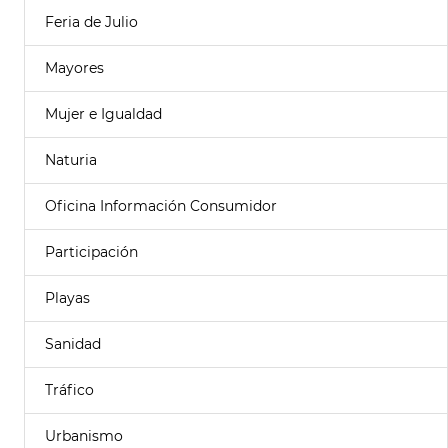
Feria de Julio
Mayores
Mujer e Igualdad
Naturia
Oficina Información Consumidor
Participación
Playas
Sanidad
Tráfico
Urbanismo