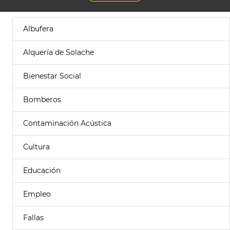
Albufera
Alquería de Solache
Bienestar Social
Bomberos
Contaminación Acústica
Cultura
Educación
Empleo
Fallas