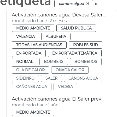
etiqueta
.
canons aigua
Activación cañones agua Devesa Saler ola calor
modificado hace 12 meses
MEDIO AMBIENTE
SALUD PÚBLICA
VALENCIA
ALBUFERA
TODAS LAS AUDIENCIAS
POBLES SUD
EN PORTADA
EN PORTADA TEMÁTICA
NORMAL
BOMBERS
BOMBEROS
OLA DE CALOR
ONADA CALOR
SIDEINFO
SALER
CANONS AIGUA
CAÑONES AGUA
VECESA
Activación cañones agua El Saler prevención incendios
modificado hace 1 año
MEDIO AMBIENTE