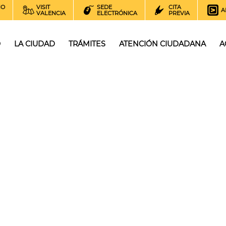
NO
VISIT
SEDE
CITA
A
VALENCIA
ELECTRÓNICA
PREVIA
O
LA CIUDAD
TRÁMITES
ATENCIÓN CIUDADANA
A