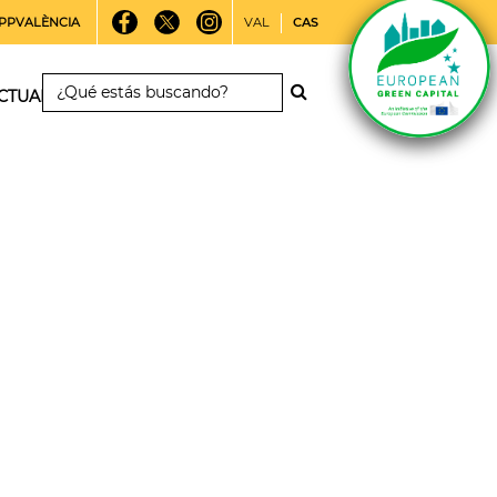
PPVALÈNCIA
VAL
CAS
CTUALIDAD