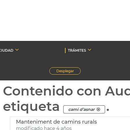
CIUDAD
TRÁMITES
Desplegar
Contenido con Au
etiqueta
.
camí d’asnar
Manteniment de camins rurals
modificado hace 4 años