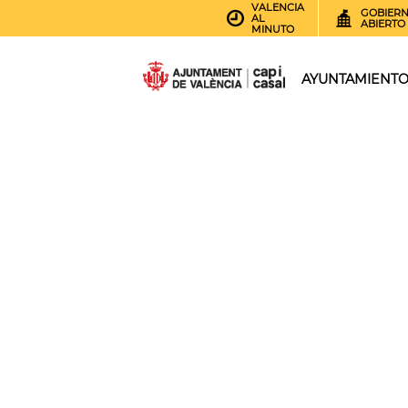
VALENCIA
GOBIER
AL
ABIERTO
MINUTO
AYUNTAMIENT