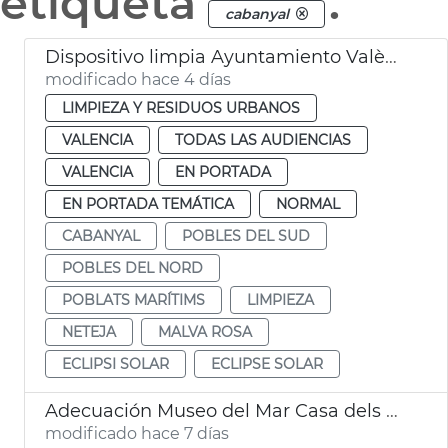
etiqueta
.
cabanyal
Dispositivo limpia Ayuntamiento València eclipse solar
modificado hace 4 días
LIMPIEZA Y RESIDUOS URBANOS
VALENCIA
TODAS LAS AUDIENCIAS
VALENCIA
EN PORTADA
EN PORTADA TEMÁTICA
NORMAL
CABANYAL
POBLES DEL SUD
POBLES DEL NORD
POBLATS MARÍTIMS
LIMPIEZA
NETEJA
MALVA ROSA
ECLIPSI SOLAR
ECLIPSE SOLAR
Adecuación Museo del Mar Casa dels Bous València
modificado hace 7 días