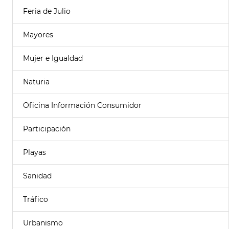
Feria de Julio
Mayores
Mujer e Igualdad
Naturia
Oficina Información Consumidor
Participación
Playas
Sanidad
Tráfico
Urbanismo