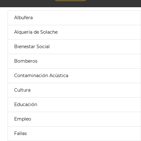
Albufera
Alquería de Solache
Bienestar Social
Bomberos
Contaminación Acústica
Cultura
Educación
Empleo
Fallas