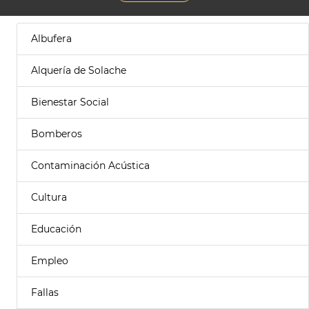
Albufera
Alquería de Solache
Bienestar Social
Bomberos
Contaminación Acústica
Cultura
Educación
Empleo
Fallas