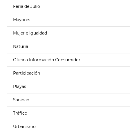
Feria de Julio
Mayores
Mujer e Igualdad
Naturia
Oficina Información Consumidor
Participación
Playas
Sanidad
Tráfico
Urbanismo