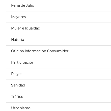
Feria de Julio
Mayores
Mujer e Igualdad
Naturia
Oficina Información Consumidor
Participación
Playas
Sanidad
Tráfico
Urbanismo