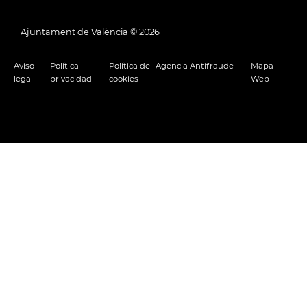
Ajuntament de València ©
2026
Aviso
Política
Política de
Agencia Antifraude
Mapa
legal
privacidad
cookies
Web