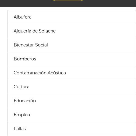
Albufera
Alquería de Solache
Bienestar Social
Bomberos
Contaminación Acústica
Cultura
Educación
Empleo
Fallas