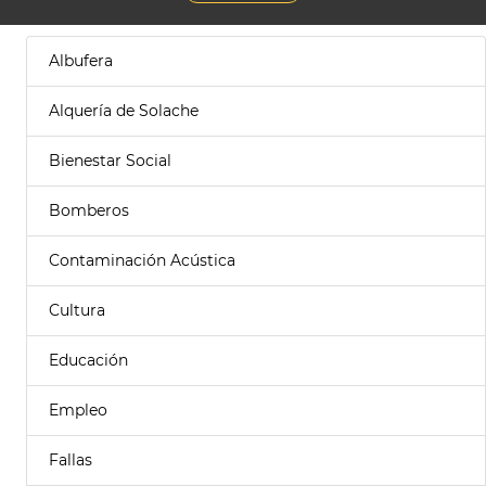
Albufera
Alquería de Solache
Bienestar Social
Bomberos
Contaminación Acústica
Cultura
Educación
Empleo
Fallas