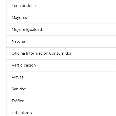
Feria de Julio
Mayores
Mujer e Igualdad
Naturia
Oficina Información Consumidor
Participación
Playas
Sanidad
Tráfico
Urbanismo