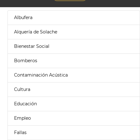
Albufera
Alquería de Solache
Bienestar Social
Bomberos
Contaminación Acústica
Cultura
Educación
Empleo
Fallas