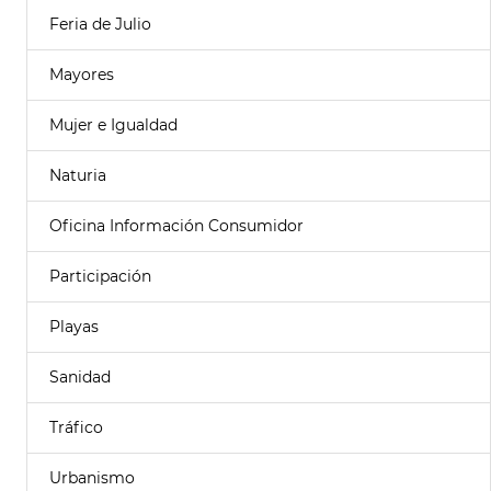
Feria de Julio
Mayores
Mujer e Igualdad
Naturia
Oficina Información Consumidor
Participación
Playas
Sanidad
Tráfico
Urbanismo