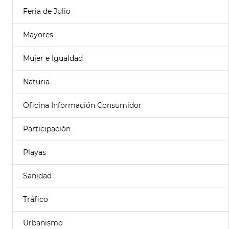
Feria de Julio
Mayores
Mujer e Igualdad
Naturia
Oficina Información Consumidor
Participación
Playas
Sanidad
Tráfico
Urbanismo