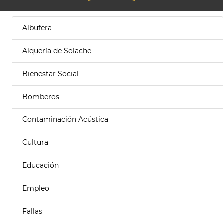
Albufera
Alquería de Solache
Bienestar Social
Bomberos
Contaminación Acústica
Cultura
Educación
Empleo
Fallas