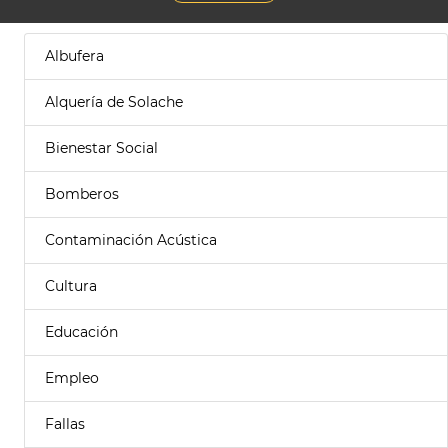
Albufera
Alquería de Solache
Bienestar Social
Bomberos
Contaminación Acústica
Cultura
Educación
Empleo
Fallas