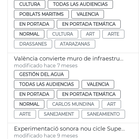
CULTURA
TODAS LAS AUDIENCIAS
POBLATS MARITIMS
VALENCIA
EN PORTADA
EN PORTADA TEMÁTICA
NORMAL
CULTURA
ART
ARTE
DRASSANES
ATARAZANAS
València convierte muro de infraestructuras saneamiento en arte urbano
modificado hace 7 meses
GESTIÓN DEL AGUA
TODAS LAS AUDIENCIAS
VALENCIA
EN PORTADA
EN PORTADA TEMÁTICA
NORMAL
CARLOS MUNDINA
ART
ARTE
SANEJAMENT
SANEAMIENTO
Experimentació sonora nou cicle Super·Lab
modificado hace 9 meses