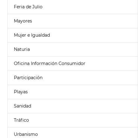
Feria de Julio
Mayores
Mujer e Igualdad
Naturia
Oficina Información Consumidor
Participación
Playas
Sanidad
Tráfico
Urbanismo