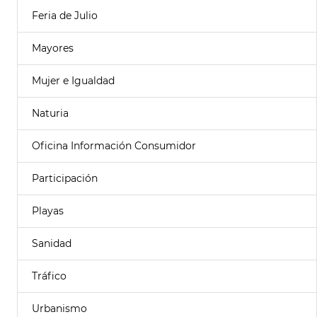
Feria de Julio
Mayores
Mujer e Igualdad
Naturia
Oficina Información Consumidor
Participación
Playas
Sanidad
Tráfico
Urbanismo