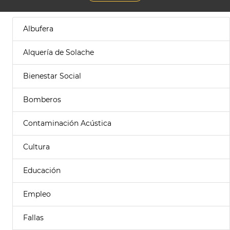
Albufera
Alquería de Solache
Bienestar Social
Bomberos
Contaminación Acústica
Cultura
Educación
Empleo
Fallas