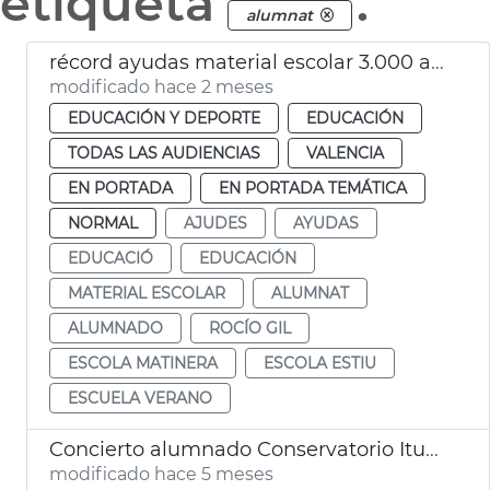
etiqueta
.
alumnat
récord ayudas material escolar 3.000 alumnos València
modificado hace 2 meses
EDUCACIÓN Y DEPORTE
EDUCACIÓN
TODAS LAS AUDIENCIAS
VALENCIA
EN PORTADA
EN PORTADA TEMÁTICA
NORMAL
AJUDES
AYUDAS
EDUCACIÓ
EDUCACIÓN
MATERIAL ESCOLAR
ALUMNAT
ALUMNADO
ROCÍO GIL
ESCOLA MATINERA
ESCOLA ESTIU
ESCUELA VERANO
Concierto alumnado Conservatorio Iturbi en el Palau de la Música de València
modificado hace 5 meses