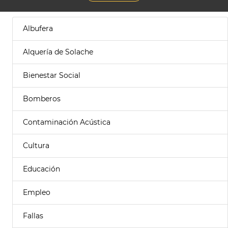
Albufera
Alquería de Solache
Bienestar Social
Bomberos
Contaminación Acústica
Cultura
Educación
Empleo
Fallas