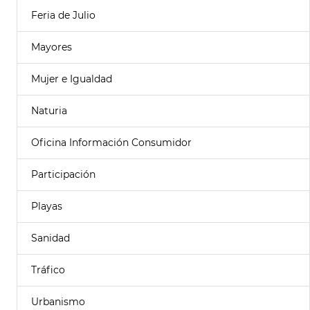
Feria de Julio
Mayores
Mujer e Igualdad
Naturia
Oficina Información Consumidor
Participación
Playas
Sanidad
Tráfico
Urbanismo