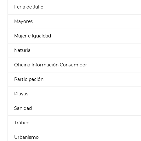
Feria de Julio
Mayores
Mujer e Igualdad
Naturia
Oficina Información Consumidor
Participación
Playas
Sanidad
Tráfico
Urbanismo