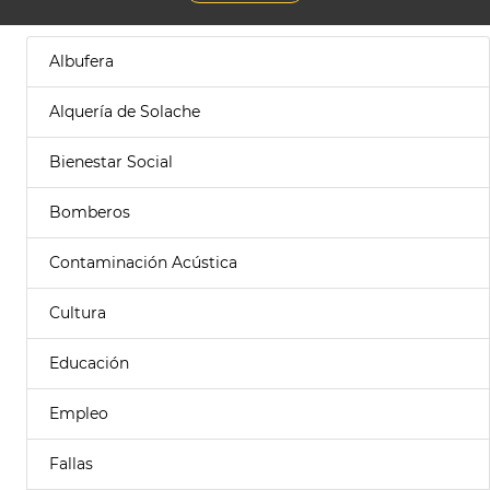
Albufera
Alquería de Solache
Bienestar Social
Bomberos
Contaminación Acústica
Cultura
Educación
Empleo
Fallas