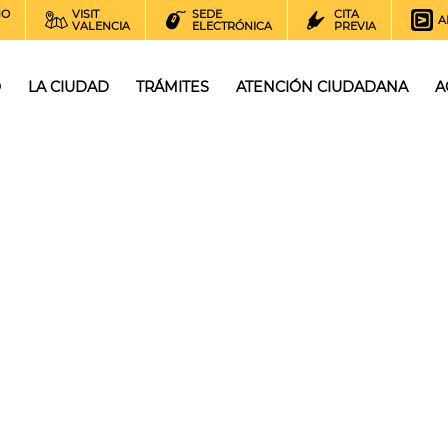
NO
VISIT
SEDE
CITA
A
VALENCIA
ELECTRÓNICA
PREVIA
O
LA CIUDAD
TRÁMITES
ATENCIÓN CIUDADANA
A