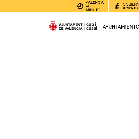
VALENCIA
GOBIER
AL
ABIERTO
MINUTO
AYUNTAMIENT