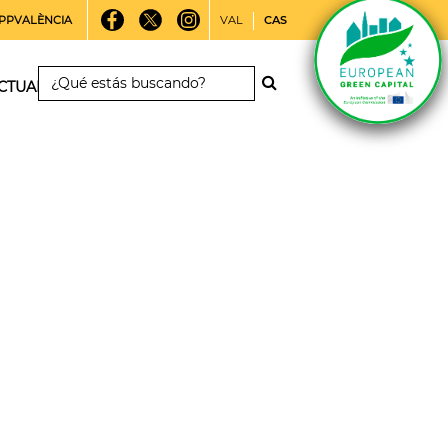
PPVALÈNCIA
VAL
CAS
CTUALIDAD