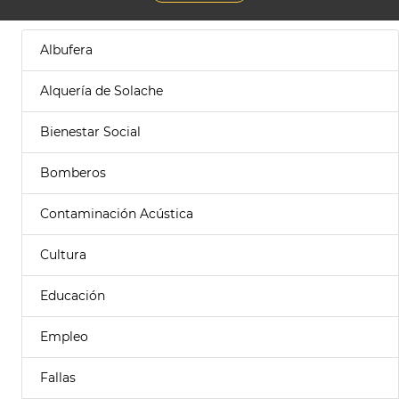
Albufera
Alquería de Solache
Bienestar Social
Bomberos
Contaminación Acústica
Cultura
Educación
Empleo
Fallas