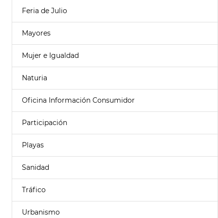
Feria de Julio
Mayores
Mujer e Igualdad
Naturia
Oficina Información Consumidor
Participación
Playas
Sanidad
Tráfico
Urbanismo