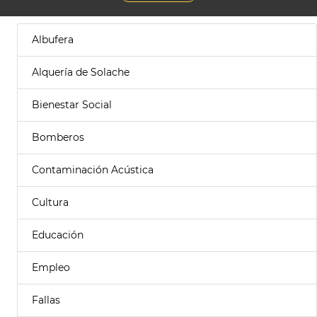
Albufera
Alquería de Solache
Bienestar Social
Bomberos
Contaminación Acústica
Cultura
Educación
Empleo
Fallas