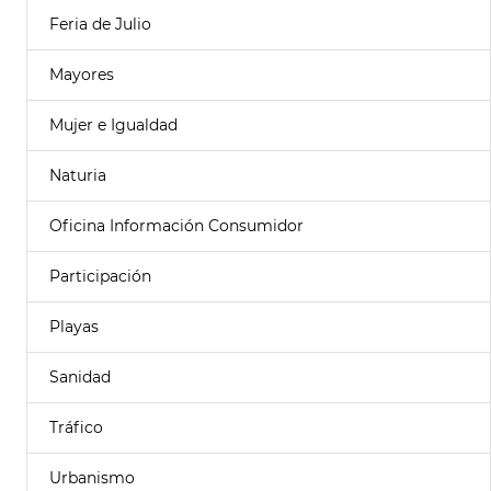
Feria de Julio
Mayores
Mujer e Igualdad
Naturia
Oficina Información Consumidor
Participación
Playas
Sanidad
Tráfico
Urbanismo