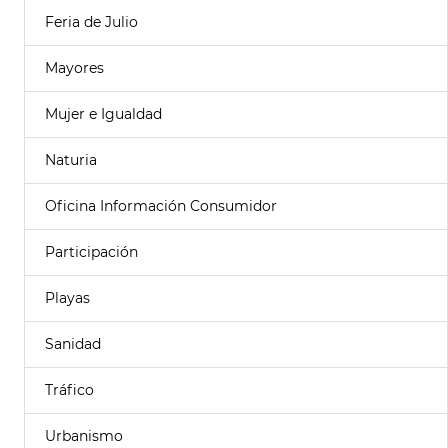
Feria de Julio
Mayores
Mujer e Igualdad
Naturia
Oficina Información Consumidor
Participación
Playas
Sanidad
Tráfico
Urbanismo