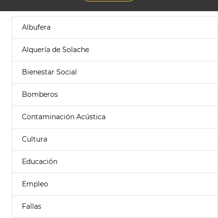
Albufera
Alquería de Solache
Bienestar Social
Bomberos
Contaminación Acústica
Cultura
Educación
Empleo
Fallas