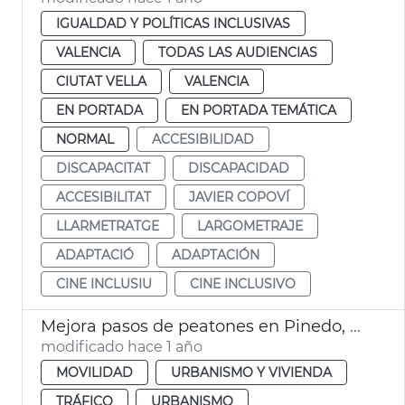
IGUALDAD Y POLÍTICAS INCLUSIVAS
VALENCIA
TODAS LAS AUDIENCIAS
CIUTAT VELLA
VALENCIA
EN PORTADA
EN PORTADA TEMÁTICA
NORMAL
ACCESIBILIDAD
DISCAPACITAT
DISCAPACIDAD
ACCESIBILITAT
JAVIER COPOVÍ
LLARMETRATGE
LARGOMETRAJE
ADAPTACIÓ
ADAPTACIÓN
CINE INCLUSIU
CINE INCLUSIVO
Mejora pasos de peatones en Pinedo, Perellonet y reasfaltado en La Punta
modificado hace 1 año
MOVILIDAD
URBANISMO Y VIVIENDA
TRÁFICO
URBANISMO