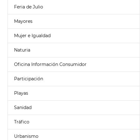
Feria de Julio
Mayores
Mujer e Igualdad
Naturia
Oficina Información Consumidor
Participación
Playas
Sanidad
Tráfico
Urbanismo