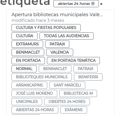
etiqueta
.
abiertas 24 horas
Apertura bibliotecas municipales València 24 horas por exámenes
modificado hace 3 meses
CULTURA Y FIESTAS POPULARES
CULTURA
TODAS LAS AUDIENCIAS
EXTRAMURS
PATRAIX
BENIMACLET
VALENCIA
EN PORTADA
EN PORTADA TEMÁTICA
NORMAL
BENIMACLET
PATRAIX
BIBLIOTEQUES MUNICIPALS
BENIFERRI
ARRANCAPINS
SANT MARCELI
JOSÉ LUIS MORENO
BIBLIOTECAS M
UNICIPALES
OBERTES 24 HORES
ABIERTAS 24 HORAS
EXÀMENS