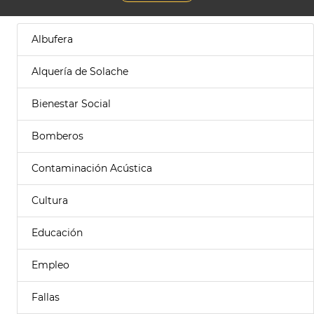
Albufera
Alquería de Solache
Bienestar Social
Bomberos
Contaminación Acústica
Cultura
Educación
Empleo
Fallas