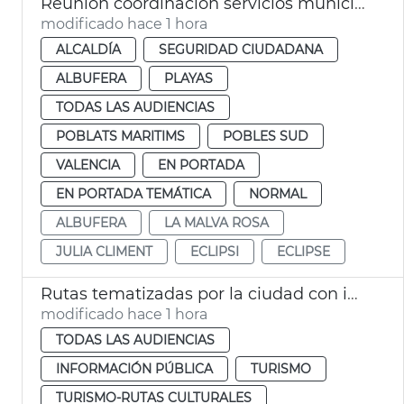
Reunión coordinación servicios municipales eclipse València
modificado hace 1 hora
ALCALDÍA
SEGURIDAD CIUDADANA
ALBUFERA
PLAYAS
TODAS LAS AUDIENCIAS
POBLATS MARITIMS
POBLES SUD
VALENCIA
EN PORTADA
EN PORTADA TEMÁTICA
NORMAL
ALBUFERA
LA MALVA ROSA
JULIA CLIMENT
ECLIPSI
ECLIPSE
Rutas tematizadas por la ciudad con intérprete de lengua de signos
modificado hace 1 hora
TODAS LAS AUDIENCIAS
INFORMACIÓN PÚBLICA
TURISMO
TURISMO-RUTAS CULTURALES