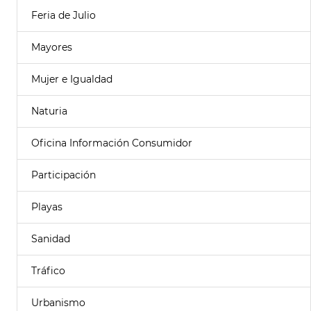
Feria de Julio
Mayores
Mujer e Igualdad
Naturia
Oficina Información Consumidor
Participación
Playas
Sanidad
Tráfico
Urbanismo