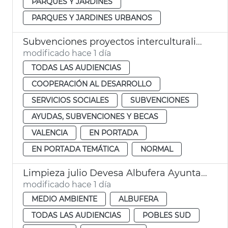
PARQUES Y JARDINES
PARQUES Y JARDINES URBANOS
Subvenciones proyectos interculturalidad, prevención del racismo y la xenofobia
modificado hace 1 día
TODAS LAS AUDIENCIAS
COOPERACIÓN AL DESARROLLO
SERVICIOS SOCIALES
SUBVENCIONES
AYUDAS, SUBVENCIONES Y BECAS
VALENCIA
EN PORTADA
EN PORTADA TEMÁTICA
NORMAL
Limpieza julio Devesa Albufera Ayuntamiento València
modificado hace 1 día
MEDIO AMBIENTE
ALBUFERA
TODAS LAS AUDIENCIAS
POBLES SUD