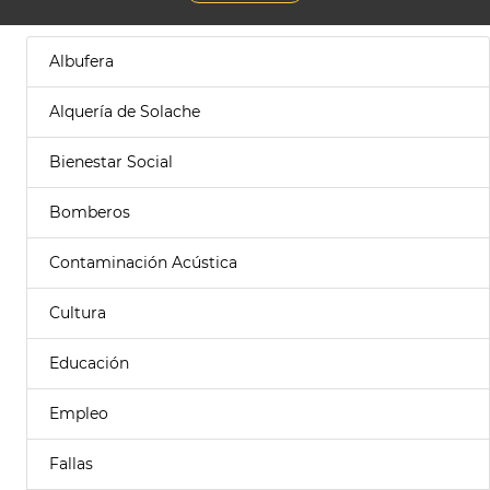
Albufera
Alquería de Solache
Bienestar Social
Bomberos
Contaminación Acústica
Cultura
Educación
Empleo
Fallas