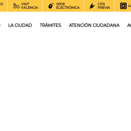
NO
VISIT
SEDE
CITA
A
VALENCIA
ELECTRÓNICA
PREVIA
O
LA CIUDAD
TRÁMITES
ATENCIÓN CIUDADANA
A