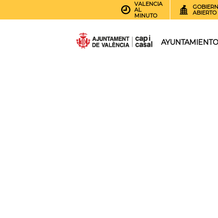
VALENCIA
GOBIER
AL
ABIERTO
MINUTO
AYUNTAMIENT