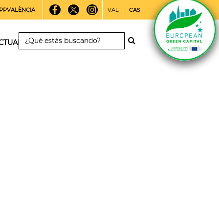
PPVALÈNCIA
VAL
CAS
CTUALIDAD