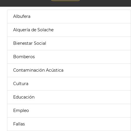
Albufera
Alquería de Solache
Bienestar Social
Bomberos
Contaminación Acústica
Cultura
Educación
Empleo
Fallas