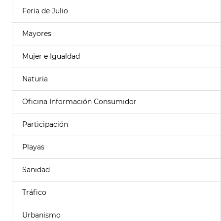
Feria de Julio
Mayores
Mujer e Igualdad
Naturia
Oficina Información Consumidor
Participación
Playas
Sanidad
Tráfico
Urbanismo