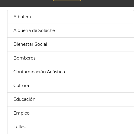
Albufera
Alquería de Solache
Bienestar Social
Bomberos
Contaminación Acústica
Cultura
Educación
Empleo
Fallas