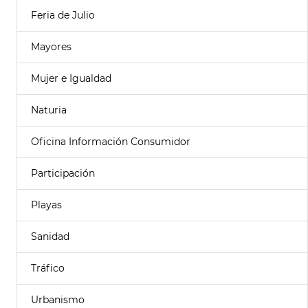
Feria de Julio
Mayores
Mujer e Igualdad
Naturia
Oficina Información Consumidor
Participación
Playas
Sanidad
Tráfico
Urbanismo