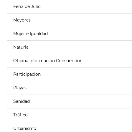
Feria de Julio
Mayores
Mujer e Igualdad
Naturia
Oficina Información Consumidor
Participación
Playas
Sanidad
Tráfico
Urbanismo