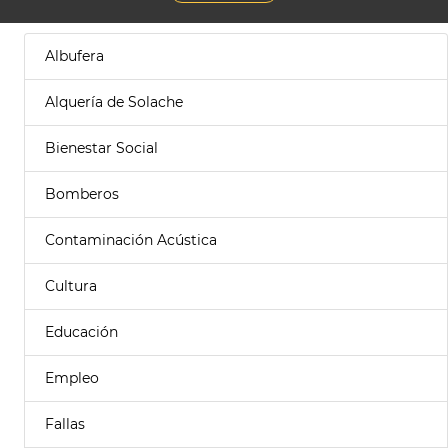
Albufera
Alquería de Solache
Bienestar Social
Bomberos
Contaminación Acústica
Cultura
Educación
Empleo
Fallas