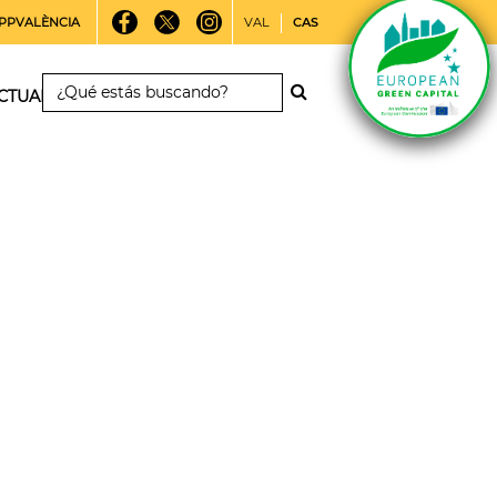
PPVALÈNCIA
VAL
CAS
CTUALIDAD