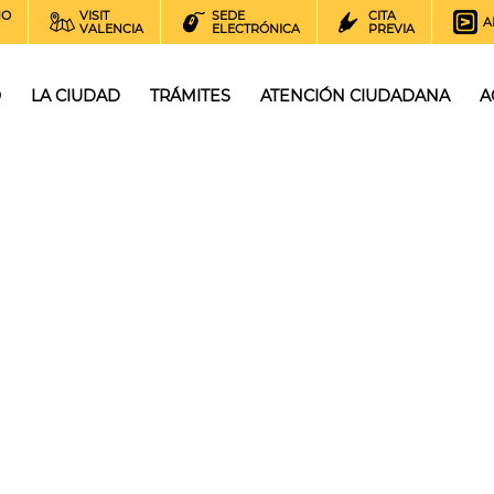
NO
VISIT
SEDE
CITA
A
VALENCIA
ELECTRÓNICA
PREVIA
O
LA CIUDAD
TRÁMITES
ATENCIÓN CIUDADANA
A