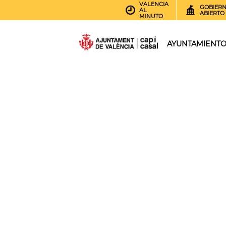
VALENCIA
GOBIER
AL
ABIERTO
MINUTO
AYUNTAMIENT