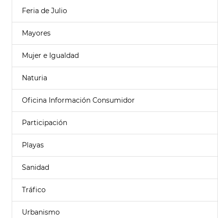
Feria de Julio
Mayores
Mujer e Igualdad
Naturia
Oficina Información Consumidor
Participación
Playas
Sanidad
Tráfico
Urbanismo