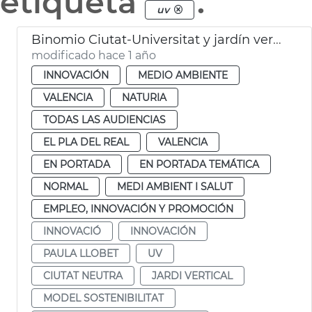
etiqueta
.
uv
Binomio Ciutat-Universitat y jardín vertical
modificado hace 1 año
INNOVACIÓN
MEDIO AMBIENTE
VALENCIA
NATURIA
TODAS LAS AUDIENCIAS
EL PLA DEL REAL
VALENCIA
EN PORTADA
EN PORTADA TEMÁTICA
NORMAL
MEDI AMBIENT I SALUT
EMPLEO, INNOVACIÓN Y PROMOCIÓN
INNOVACIÓ
INNOVACIÓN
PAULA LLOBET
UV
CIUTAT NEUTRA
JARDI VERTICAL
MODEL SOSTENIBILITAT