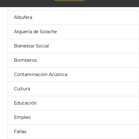
Albufera
Alquería de Solache
Bienestar Social
Bomberos
Contaminación Acústica
Cultura
Educación
Empleo
Fallas