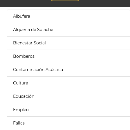
Albufera
Alquería de Solache
Bienestar Social
Bomberos
Contaminación Acústica
Cultura
Educación
Empleo
Fallas