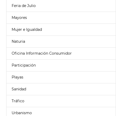
Feria de Julio
Mayores
Mujer e Igualdad
Naturia
Oficina Información Consumidor
Participación
Playas
Sanidad
Tráfico
Urbanismo