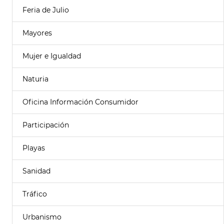
Feria de Julio
Mayores
Mujer e Igualdad
Naturia
Oficina Información Consumidor
Participación
Playas
Sanidad
Tráfico
Urbanismo