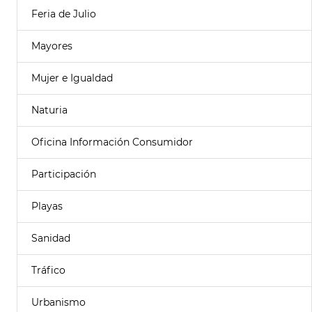
Feria de Julio
Mayores
Mujer e Igualdad
Naturia
Oficina Información Consumidor
Participación
Playas
Sanidad
Tráfico
Urbanismo