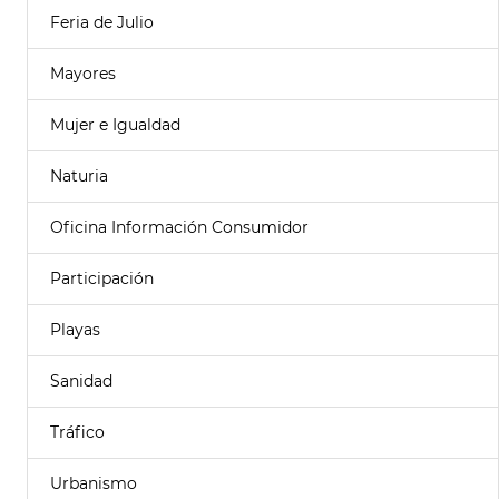
Feria de Julio
Mayores
Mujer e Igualdad
Naturia
Oficina Información Consumidor
Participación
Playas
Sanidad
Tráfico
Urbanismo