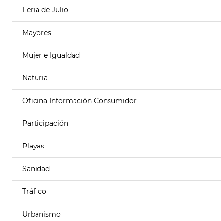
Feria de Julio
Mayores
Mujer e Igualdad
Naturia
Oficina Información Consumidor
Participación
Playas
Sanidad
Tráfico
Urbanismo