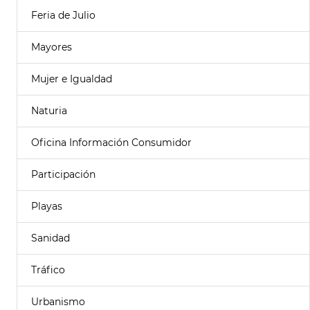
Feria de Julio
Mayores
Mujer e Igualdad
Naturia
Oficina Información Consumidor
Participación
Playas
Sanidad
Tráfico
Urbanismo