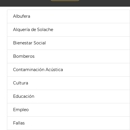
Albufera
Alquería de Solache
Bienestar Social
Bomberos
Contaminación Acústica
Cultura
Educación
Empleo
Fallas