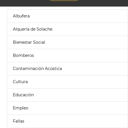
Albufera
Alquería de Solache
Bienestar Social
Bomberos
Contaminación Acústica
Cultura
Educación
Empleo
Fallas