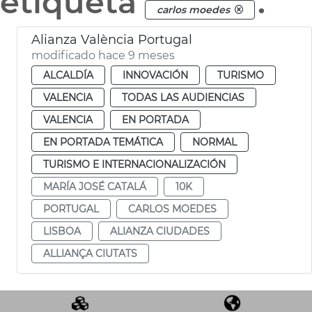
etiqueta
.
carlos moedes
Alianza València Portugal
modificado hace 9 meses
ALCALDÍA
INNOVACIÓN
TURISMO
VALENCIA
TODAS LAS AUDIENCIAS
VALENCIA
EN PORTADA
EN PORTADA TEMÁTICA
NORMAL
TURISMO E INTERNACIONALIZACIÓN
MARÍA JOSÉ CATALÁ
10K
PORTUGAL
CARLOS MOEDES
LISBOA
ALIANZA CIUDADES
ALLIANÇA CIUTATS