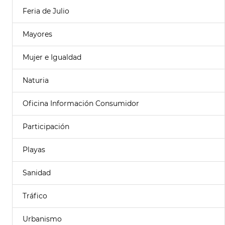
Feria de Julio
Mayores
Mujer e Igualdad
Naturia
Oficina Información Consumidor
Participación
Playas
Sanidad
Tráfico
Urbanismo