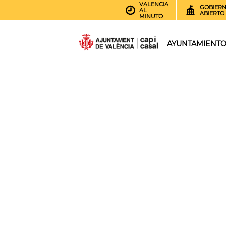
VALENCIA
GOBIER
AL
ABIERTO
MINUTO
AYUNTAMIENT