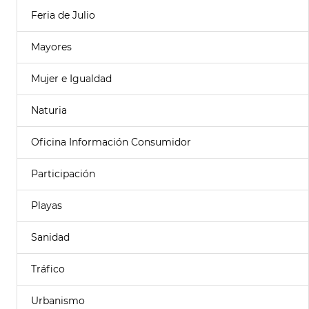
Feria de Julio
Mayores
Mujer e Igualdad
Naturia
Oficina Información Consumidor
Participación
Playas
Sanidad
Tráfico
Urbanismo