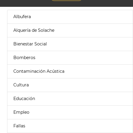
Albufera
Alquería de Solache
Bienestar Social
Bomberos
Contaminación Acústica
Cultura
Educación
Empleo
Fallas