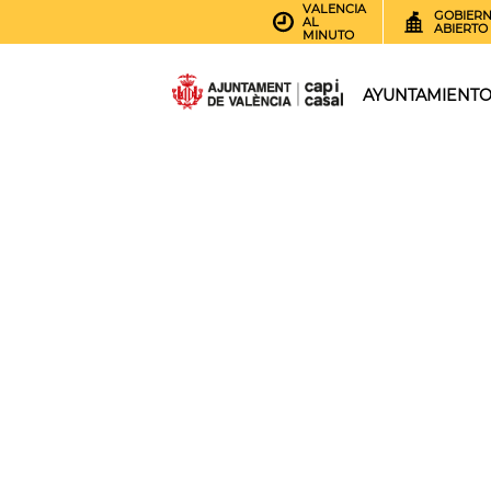
VALENCIA
GOBIER
AL
ABIERTO
MINUTO
AYUNTAMIENT