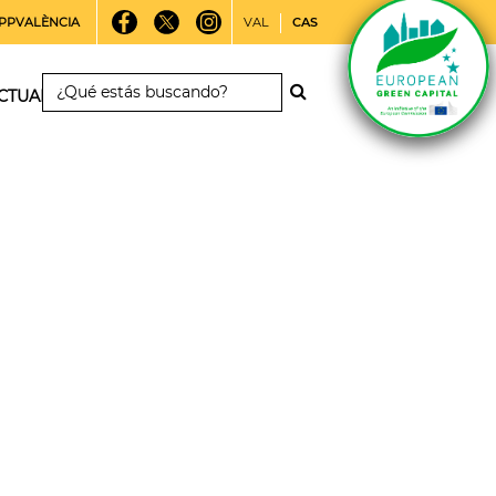
PPVALÈNCIA
VAL
CAS
CTUALIDAD