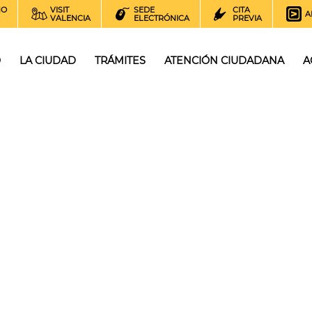
NO
VISIT
SEDE
CITA
A
VALENCIA
ELECTRÓNICA
PREVIA
O
LA CIUDAD
TRÁMITES
ATENCIÓN CIUDADANA
A